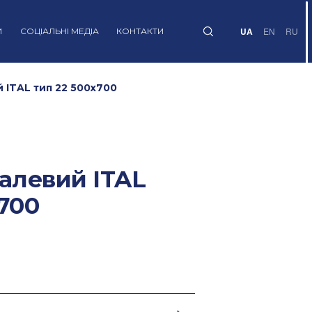
UA
EN
RU
И
СОЦІАЛЬНІ МЕДІА
КОНТАКТИ
 ITAL тип 22 500x700
талевий ITAL
x700