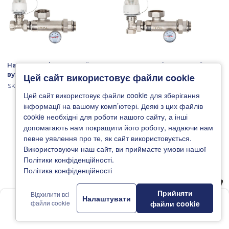
Насосно-змішувальний
Насосно-змішувальний
вузол для теплої
вузол для теплої
Цей сайт використовує файли cookie
підлоги ITAL MG1-A
підлоги ITAL MG1-B
SKU: 1047064
SKU: 1047065
1"x3/4" термостатичний
1"x3/4" термостатичний
Цей сайт використовує файли cookie для зберігання
клапан прямий, без
клапан кутовий, без
інформації на вашому комп’ютері. Деякі з цих файлів
насосу
насосу
cookie необхідні для роботи нашого сайту, а інші
допомагають нам покращити його роботу, надаючи нам
певне уявлення про те, як сайт використовується.
Використовуючи наш сайт, ви приймаєте умови нашої
Політики конфіденційності.
Політика конфіденційності
Прийняти
Відхилити всі
Налаштувати
1
файли cookie
файли cookie
Головна
Новини
Каталог
Де купити
Підтримка