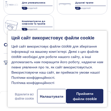
Для умивальника
Душові трапи
моделей
моделей
17
67
Комплектуюче до
сифонів та трапів
моделей
9
Цей сайт використовує файли cookie
Сифони та водовідведення
Цей сайт використовує файли cookie для зберігання
інформації на вашому комп’ютері. Деякі з цих файлів
cookie необхідні для роботи нашого сайту, а інші
допомагають нам покращити його роботу, надаючи нам
Фільтр
певне уявлення про те, як сайт використовується.
Використовуючи наш сайт, ви приймаєте умови нашої
Політики конфіденційності.
Політика конфіденційності
Прийняти
Відхилити всі
Налаштувати
1
файли cookie
файли cookie
Головна
Новини
Каталог
Де купити
Підтримка