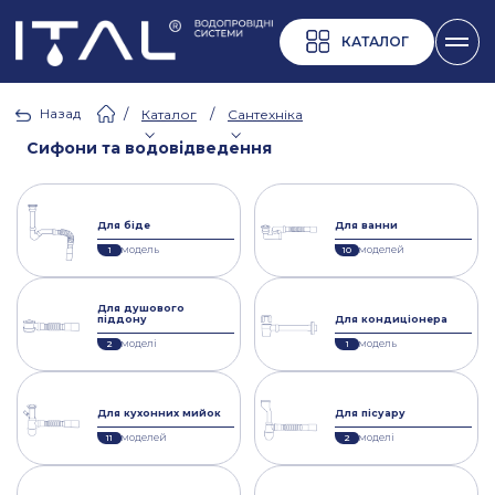
КАТАЛОГ
Назад
/
/
Каталог
Сантехніка
Сифони та водовідведення
Для біде
Для ванни
модель
моделей
1
10
Для душового
піддону
Для кондиціонера
моделі
модель
2
1
Для кухонних мийок
Для пісуару
моделей
моделі
11
2