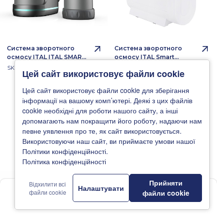
Система зворотного
Система зворотного
осмосу ITAL ITAL SMART
осмосу ITAL Smart
ONE MAX
Delicious 6-600MP
SKU: 1058225
SKU: 1057249
Цей сайт використовує файли cookie
(мінерал.+помпа,
мембрана 600 галон)
Цей сайт використовує файли cookie для зберігання
(SMD-RO6-600MP)
інформації на вашому комп’ютері. Деякі з цих файлів
cookie необхідні для роботи нашого сайту, а інші
допомагають нам покращити його роботу, надаючи нам
певне уявлення про те, як сайт використовується.
Використовуючи наш сайт, ви приймаєте умови нашої
Політики конфіденційності.
Політика конфіденційності
Прийняти
Відхилити всі
Налаштувати
1
файли cookie
файли cookie
Головна
Новини
Каталог
Де купити
Підтримка
Система зворотного
Фільтр зворотного