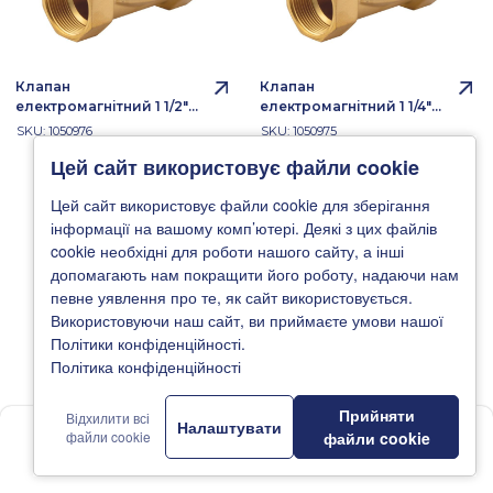
Клапан
Клапан
електромагнітний 1 1/2"
електромагнітний 1 1/4"
ITAL IT2-220-40A,
ITAL IT2-220-35A,
SKU: 1050976
SKU: 1050975
нормально-закритий
нормально-закритий
Цей сайт використовує файли cookie
(NC), 2W400-40 AC 220V
(NC), 2W350-35 AC 220V
Цей сайт використовує файли cookie для зберігання
інформації на вашому комп’ютері. Деякі з цих файлів
cookie необхідні для роботи нашого сайту, а інші
допомагають нам покращити його роботу, надаючи нам
певне уявлення про те, як сайт використовується.
Використовуючи наш сайт, ви приймаєте умови нашої
Політики конфіденційності.
Політика конфіденційності
Прийняти
Відхилити всі
Налаштувати
1
файли cookie
файли cookie
Клапан
Клапан
Головна
Новини
Каталог
Де купити
Підтримка
електромагнітний 1" ITAL
електромагнітний 1" ITAL