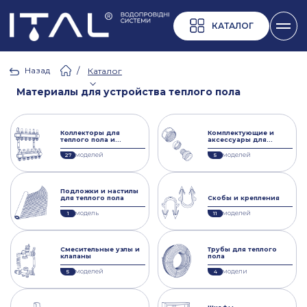
КАТАЛОГ
Назад
/
Каталог
Материалы для устройства теплого пола
Коллекторы для
Комплектующие и
теплого пола и
аксессуары для
отопления
систем теплого пола
моделей
моделей
27
5
Подложки и настилы
для теплого пола
Скобы и крепления
модель
моделей
1
11
Смесительные узлы и
Трубы для теплого
клапаны
пола
моделей
модели
5
4