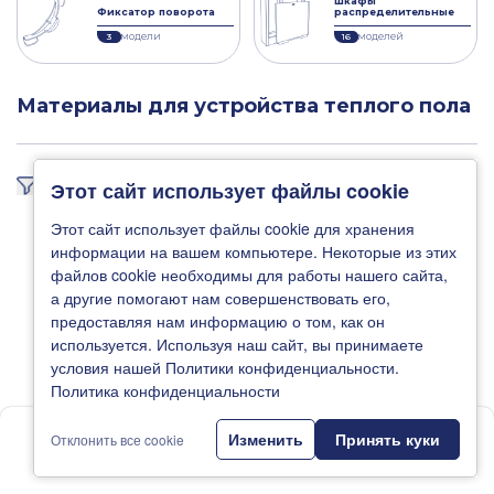
Шкафы
Фиксатор поворота
распределительные
модели
моделей
3
16
Материалы для устройства теплого пола
Фильтр
Этот сайт использует файлы cookie
Этот сайт использует файлы cookie для хранения
информации на вашем компьютере. Некоторые из этих
файлов cookie необходимы для работы нашего сайта,
а другие помогают нам совершенствовать его,
предоставляя нам информацию о том, как он
используется. Используя наш сайт, вы принимаете
условия нашей Политики конфиденциальности.
Политика конфиденциальности
1
Изменить
Принять куки
Отклонить все cookie
Главная
Новости
Каталог
Где купить
Поддержка